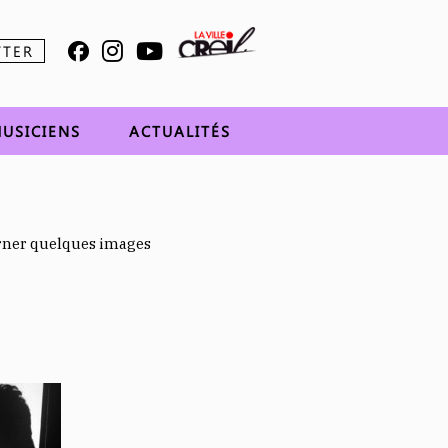
TTER
USICIENS
ACTUALITÉS
urner quelques images