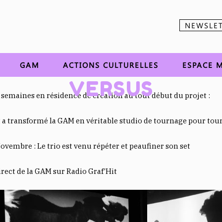
NEWSLE
Aller au contenu
GAM
ACTIONS CULTURELLES
ESPACE M
VERSUS
3 semaines en résidence de création au tout début du projet :
t a transformé la GAM en véritable studio de tournage pour to
ovembre : Le trio est venu répéter et peaufiner son set
rect de la GAM sur Radio Graf’Hit