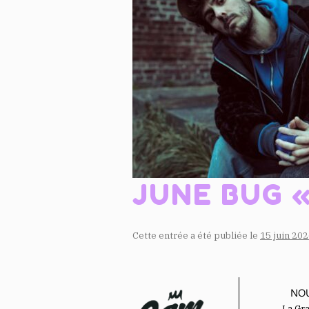
JUNE BUG «
Cette entrée a été publiée le
15 juin 20
NO
La Gr