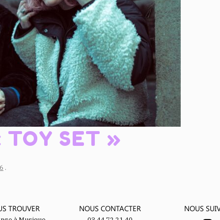
 TOY SET »
26
.
US TROUVER
NOUS CONTACTER
NOUS SUI
ange à Musique
03 44 72 21 40