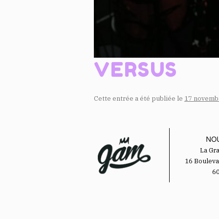
VERSUS
Cette entrée a été publiée le
17 novemb
NO
La Gr
16 Bouleva
6