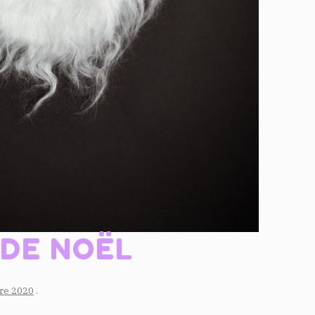
 DE NOËL
re 2020
.