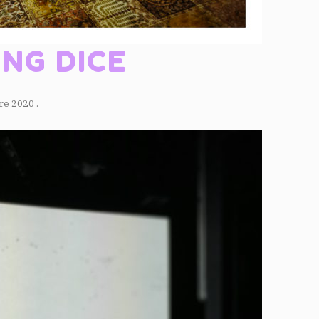
NG DICE
re 2020
.