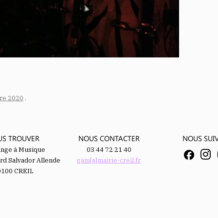
re 2020
.
US TROUVER
NOUS CONTACTER
NOUS SUI
ange à Musique
03 44 72 21 40
rd Salvador Allende
gam[a]mairie-creil.fr
0100 CREIL