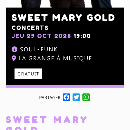
SWEET MARY GOLD
CONCERTS
JEU 29 OCT 2026
19:00
SOUL
FUNK
LA GRANGE À MUSIQUE
GRATUIT
F
T
W
PARTAGER
A
W
H
C
I
A
SWEET MARY
E
T
T
B
T
S