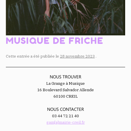
MUSIQUE DE FRICHE
Cette entrée a été publiée le
28 novembre 2023
.
NOUS TROUVER
La Grange à Musique
16 Boulevard Salvador Allende
60100 CREIL
NOUS CONTACTER
03 44 72 21 40
gam[a]mairie-creil.fr