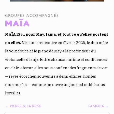
GROUPES ACCOMPAGNÉS
MAÏA
MAÏA Etc., pour Maÿ, Ianja, et tout ce qu’elles portent
en elles.
Né d’une rencontre en février 2025, le duo mêle
la voix douce et le piano de Maÿ à la profondeur du
violoncelle d’Ianja. Entre chanson intime et confidences
en clair-obscur, elles nous confient des fragments de vie
— rêves écorchés, souvenirs à demi effacés, hontes
murmurées — comme on ouvre un journal oublié sous
l’oreiller.
←
PIERRE & LA ROSE
PAMODA
→
Navigation
des