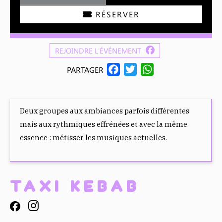
RÉSERVER
REJOINDRE L'ÉVÉNEMENT
F
T
W
PARTAGER
A
W
H
C
I
A
E
T
T
Deux groupes aux ambiances parfois différentes
B
T
S
mais aux rythmiques effrénées et avec la même
O
E
A
essence : métisser les musiques actuelles.
O
R
P
K
P
TAXI KEBAB