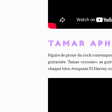
TAMAR APH
Figure de proue du rock contempora
guitariste. Tamar «croone», sa guita
chaque titre, évoquant PJ Harvey, o