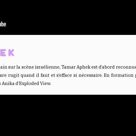
EK
in sur la scène israélienne, Tamar Aphek est d’abord reconnue 
re rugit quand il faut et s’efface si nécessaire. En formation 
u Anika d’Exploded View.