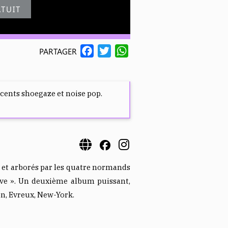
TUIT
F
T
W
PARTAGER
A
W
H
C
I
A
E
T
T
cents shoegaze et noise pop.
B
T
S
O
E
A
O
R
P
K
P
s et arborés par les quatre normands
ove ». Un deuxième album puissant,
on, Evreux, New-York.