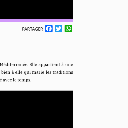
F
T
W
PARTAGER
A
W
H
C
I
A
E
T
T
B
T
S
Méditerranée. Elle appartient à une
O
E
A
k bien à elle qui marie les traditions
O
R
P
é avec le temps.
K
P