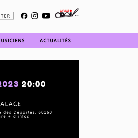
TTER
USICIENS
ACTUALITÉS
 2023
20:00
PALACE
ue des Déportés, 60160
ire
+ d'infos