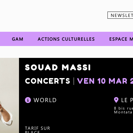
NEWSLE
Aller au contenu
GAM
ACTIONS CULTURELLES
ESPACE M
SOUAD MASSI
CONCERTS
VEN 10 MAR
WORLD
LE 
8 bis r
Montata
TARIF SUR
PLACE