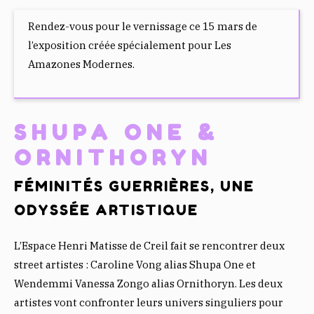
C
I
A
E
T
T
Rendez-vous pour le vernissage ce 15 mars de
B
T
S
l’exposition créée spécialement pour Les
O
E
A
Amazones Modernes.
O
R
P
K
P
SHUPA ONE &
ORNITHORYN
FÉMINITÉS GUERRIÈRES, UNE
ODYSSÉE ARTISTIQUE
L’Espace Henri Matisse de Creil fait se rencontrer deux
street artistes : Caroline Vong alias Shupa One et
Wendemmi Vanessa Zongo alias Ornithoryn. Les deux
artistes vont confronter leurs univers singuliers pour