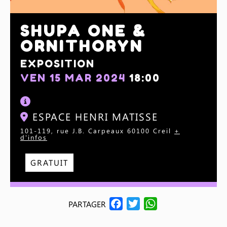
SHUPA ONE &
ORNITHORYN
EXPOSITION
VEN 15 MAR 2024
18:00
ESPACE HENRI MATISSE
101-119, rue J.B. Carpeaux 60100 Creil
+
d'infos
GRATUIT
F
T
W
PARTAGER
A
W
H