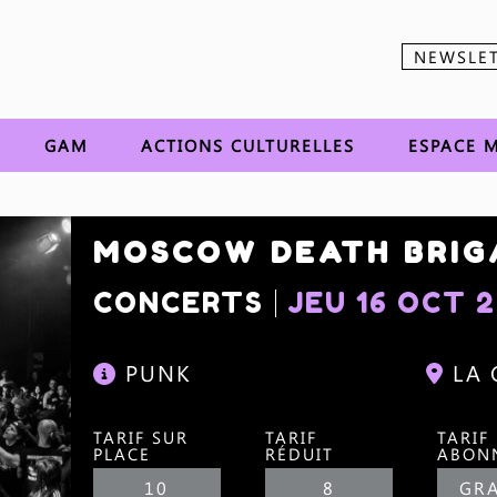
NEWSLE
Aller au contenu
GAM
ACTIONS CULTURELLES
ESPACE M
MOSCOW DEATH BRIG
CONCERTS
JEU 16 OCT 
PUNK
LA
TARIF SUR
TARIF
TARIF
PLACE
RÉDUIT
ABON
10
8
GRA