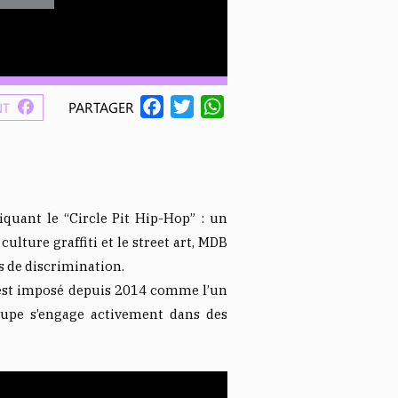
F
T
W
PARTAGER
NT
A
W
H
C
I
A
E
T
T
B
T
S
ant le “Circle Pit Hip-Hop” : un
O
E
A
lture graffiti et le street art, MDB
O
R
P
s de discrimination.
K
P
’est imposé depuis 2014 comme l’un
oupe s’engage activement dans des