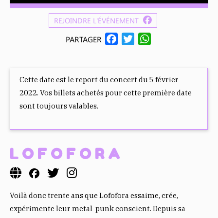
REJOINDRE L'ÉVÉNEMENT
F
T
W
PARTAGER
A
W
H
C
I
A
E
T
T
Cette date est le report du concert du 5 février
B
T
S
2022. Vos billets achetés pour cette première date
O
E
A
sont toujours valables.
O
R
P
K
P
LOFOFORA
Voilà donc trente ans que Lofofora essaime, crée,
expérimente leur metal-punk conscient. Depuis sa