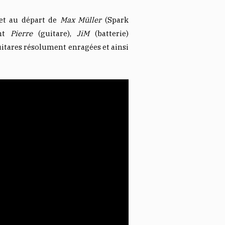
et au départ de
Max Müller
(Spark
ant
Pierre
(guitare),
JiM
(batterie)
guitares résolument enragées et ainsi