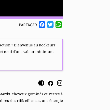
F
T
W
PARTAGER
A
W
H
C
I
A
E
T
T
ne action ? Bienvenue au Rockeurs
B
T
S
ouet neuf d’une valeur minimum
O
E
A
O
R
P
K
P
motards, cheveux gominés et vestes à
res, des riffs efficaces, une énergie