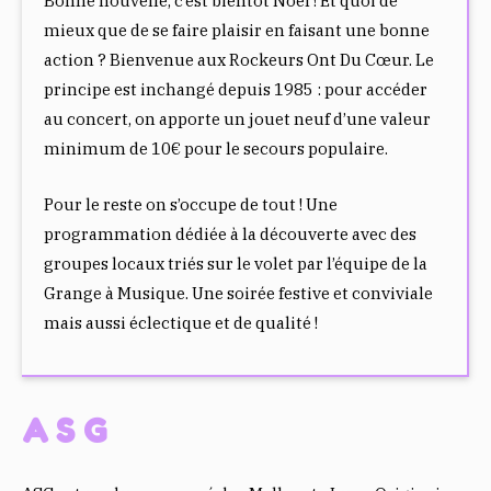
Bonne nouvelle, c’est bientôt Noël ! Et quoi de
B
T
S
mieux que de se faire plaisir en faisant une bonne
O
E
A
action ? Bienvenue aux Rockeurs Ont Du Cœur. Le
O
R
P
principe est inchangé depuis 1985 : pour accéder
K
P
au concert, on apporte un jouet neuf d’une valeur
minimum de 10€ pour le secours populaire.
Pour le reste on s’occupe de tout ! Une
programmation dédiée à la découverte avec des
groupes locaux triés sur le volet par l’équipe de la
Grange à Musique. Une soirée festive et conviviale
mais aussi éclectique et de qualité !
ASG