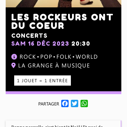
LES ROCKEURS ONT
DU COEUR
CONCERTS
SAM 16 DÉC 2023
20:30
ROCK
POP
FOLK
WORLD
LA GRANGE À MUSIQUE
1 JOUET = 1 ENTRÉE
F
T
W
PARTAGER
A
W
H
C
I
A
E
T
T