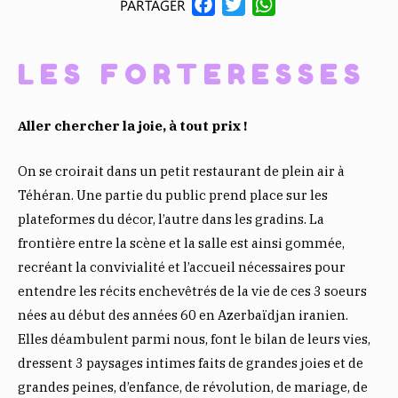
F
T
W
PARTAGER
A
W
H
C
I
A
LES FORTERESSES
E
T
T
B
T
S
O
E
A
Aller chercher la joie, à tout prix !
O
R
P
K
P
On se croirait dans un petit restaurant de plein air à
Téhéran. Une partie du public prend place sur les
plateformes du décor, l’autre dans les gradins. La
frontière entre la scène et la salle est ainsi gommée,
recréant la convivialité et l’accueil nécessaires pour
entendre les récits enchevêtrés de la vie de ces 3 soeurs
nées au début des années 60 en Azerbaïdjan iranien.
Elles déambulent parmi nous, font le bilan de leurs vies,
dressent 3 paysages intimes faits de grandes joies et de
grandes peines, d’enfance, de révolution, de mariage, de