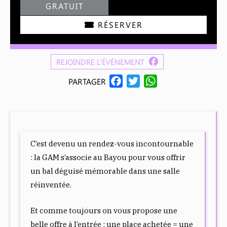
GRATUIT
RÉSERVER
REJOINDRE L'ÉVÉNEMENT
F
T
W
PARTAGER
A
W
H
C
I
A
E
T
T
B
T
S
C’est devenu un rendez-vous incontournable
O
E
A
: la GAM s’associe au Bayou pour vous offrir
O
R
P
un bal déguisé mémorable dans une salle
K
P
réinventée.
Et comme toujours on vous propose une
belle offre à l’entrée : une place achetée = une