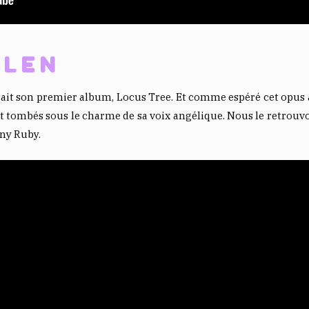
LLEN
tait son premier album, Locus Tree. Et comme espéré cet opus a 
t tombés sous le charme de sa voix angélique. Nous le retrouvo
nny Ruby.