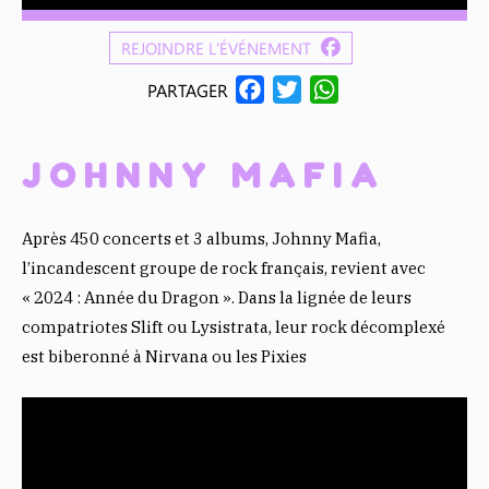
REJOINDRE L'ÉVÉNEMENT
F
T
W
PARTAGER
A
W
H
C
I
A
JOHNNY MAFIA
E
T
T
B
T
S
O
E
A
Après 450 concerts et 3 albums, Johnny Mafia,
O
R
P
l’incandescent groupe de rock français, revient avec
K
P
« 2024 : Année du Dragon ». Dans la lignée de leurs
compatriotes Slift ou Lysistrata, leur rock décomplexé
est biberonné à Nirvana ou les Pixies