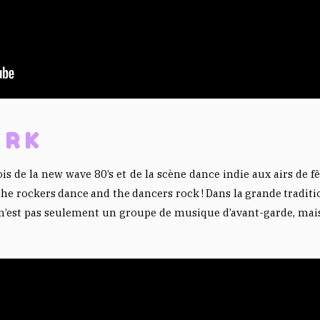
ERK
fois de la new wave 80’s et de la scène dance indie aux airs de
the rockers dance and the dancers rock ! Dans la grande tradit
’est pas seulement un groupe de musique d’avant-garde, mais 