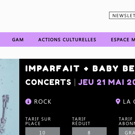
NEWSLE
Aller au contenu
GAM
ACTIONS CULTURELLES
ESPACE M
IMPARFAIT + BABY B
CONCERTS
JEU 21 MAI 
ROCK
LA
TARIF SUR
TARIF
TARIF
PLACE
RÉDUIT
ABON
10
8
GRA