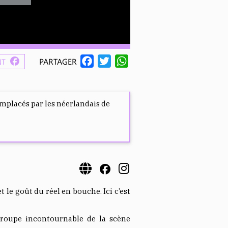
F
T
W
PARTAGER
NT
A
W
H
C
I
A
E
T
T
mplacés par les néerlandais de
B
T
S
O
E
A
O
R
P
K
P
 le goût du réel en bouche. Ici c’est
roupe incontournable de la scène