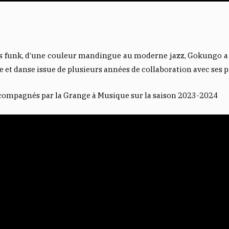
s funk, d’une couleur mandingue au moderne jazz, Gokungo a 
t danse issue de plusieurs années de collaboration avec ses p
ccompagnés par la Grange à Musique sur la saison 2023-2024