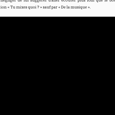
négliger de lui suggérer d’aller écouter plus loin que le bou
on « Tu mixes quoi ? » sauf par « De la musique ».