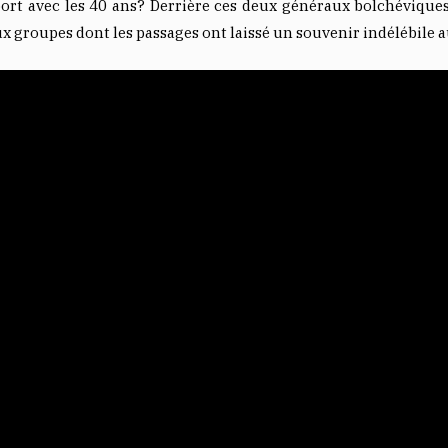
ort avec les 40 ans? Derrière ces deux généraux bolchévique
 groupes dont les passages ont laissé un souvenir indélébile a