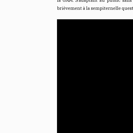
la GAM. S’adaptant au public sans 
brièvement à la sempiternelle questi