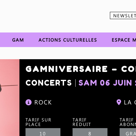
NEWSLE
Aller au contenu
GAM
ACTIONS CULTURELLES
ESPACE M
GAMNIVERSAIRE – C
CONCERTS
SAM 06 JUIN
ROCK
LA
TARIF SUR
TARIF
TARIF
PLACE
RÉDUIT
ABON
10
8
GRA