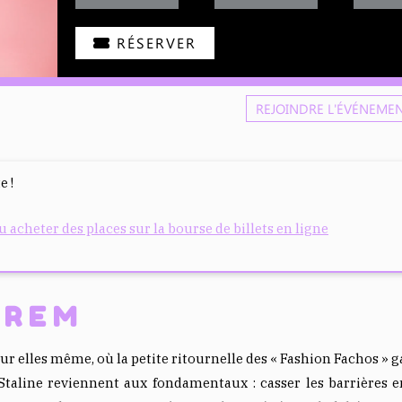
RÉSERVER
REJOINDRE L'ÉVÉNEME
e !
acheter des places sur la bourse de billets en ligne
PREM
 sur elles même, où la petite ritournelle des « Fashion Fachos » 
Staline reviennent aux fondamentaux : casser les barrières 