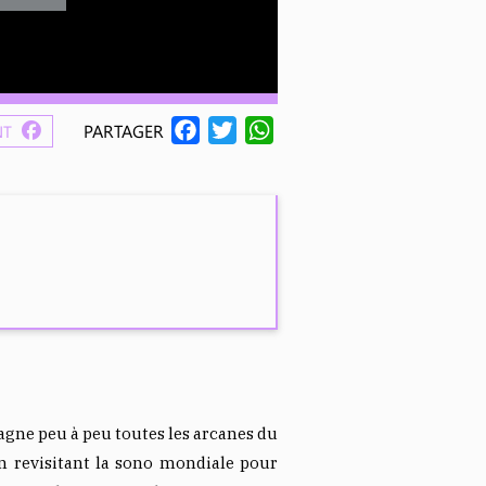
F
T
W
PARTAGER
NT
A
W
H
C
I
A
E
T
T
B
T
S
O
E
A
O
R
P
K
P
gagne peu à peu toutes les arcanes du
en revisitant la sono mondiale pour