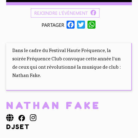
REJOINDRE L'ÉVÉNEMENT
F
T
W
PARTAGER
A
W
H
C
I
A
E
T
T
Dans le cadre du Festival Haute Fréquence, la
B
T
S
soirée Fréquence Club convoque cette année l’un
O
E
A
de ceux qui ont révolutionné la musique de club :
O
R
P
Nathan Fake.
K
P
NATHAN FAKE
DJSET