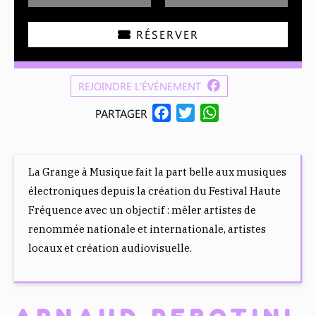
RÉSERVER
REJOINDRE L'ÉVÉNEMENT
F
T
W
PARTAGER
A
W
H
C
I
A
E
T
T
La Grange à Musique fait la part belle aux musiques
B
T
S
électroniques depuis la création du Festival Haute
O
E
A
Fréquence avec un objectif : mêler artistes de
O
R
P
renommée nationale et internationale, artistes
K
P
locaux et création audiovisuelle.