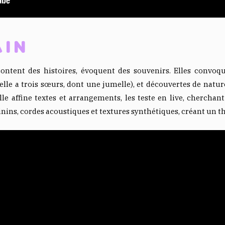
AIN
ntent des histoires, évoquent des souvenirs. Elles convoq
(elle a trois sœurs, dont une jumelle), et découvertes de nat
le affine textes et arrangements, les teste en live, cherchan
ns, cordes acoustiques et textures synthétiques, créant un t