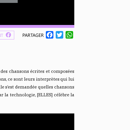
F
T
W
PARTAGER
NT
A
W
H
C
I
A
E
T
T
B
T
S
r des chansons écrites et composées
O
E
A
, ce sont leurs interprètes qui lui
O
R
P
lle s’est demandée quelles chansons
K
P
 la technologie, [ELLES] célèbre la