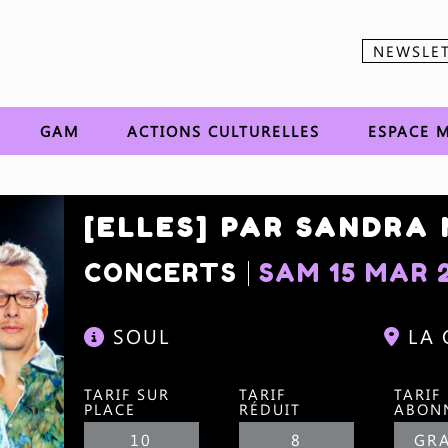
NEWSLE
Aller au contenu
GAM
ACTIONS CULTURELLES
ESPACE M
[ELLES] PAR SANDRA
CONCERTS
SAM 15 MAR 
SOUL
LA
TARIF SUR
TARIF
TARIF
PLACE
RÉDUIT
ABON
10
8
GRA