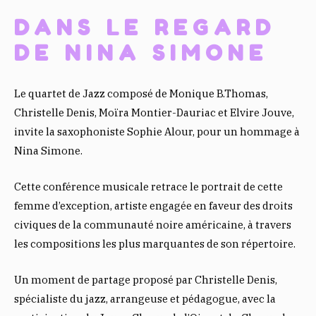
C
I
A
DANS LE REGARD
E
T
T
B
T
S
DE NINA SIMONE
O
E
A
O
R
P
Le quartet de Jazz composé de Monique B.Thomas,
K
P
Christelle Denis, Moïra Montier-Dauriac et Elvire Jouve,
invite la saxophoniste Sophie Alour, pour un hommage à
Nina Simone.
Cette conférence musicale retrace le portrait de cette
femme d’exception, artiste engagée en faveur des droits
civiques de la communauté noire américaine, à travers
les compositions les plus marquantes de son répertoire.
Un moment de partage proposé par Christelle Denis,
spécialiste du jazz, arrangeuse et pédagogue, avec la