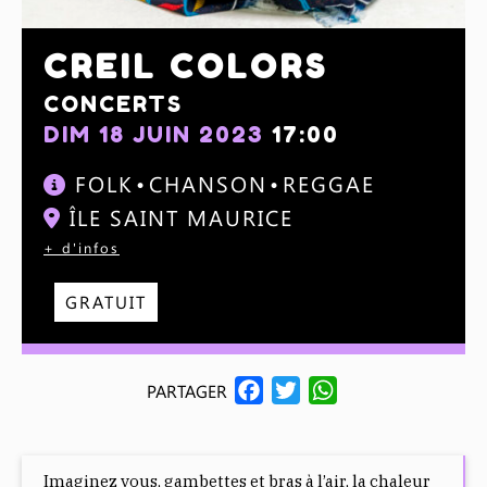
CREIL COLORS
CONCERTS
DIM 18 JUIN 2023
17:00
FOLK
CHANSON
REGGAE
ÎLE SAINT MAURICE
+ d'infos
GRATUIT
F
T
W
PARTAGER
A
W
H
C
I
A
E
T
T
Imaginez vous, gambettes et bras à l’air, la chaleur