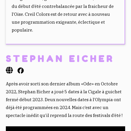
B
T
S
du début d’été contrebalancée par la fraicheur de
O
E
A
l’Oise. Creil Colors est de retour avec à nouveau
O
R
P
une programmation exigeante, éclectique et
K
P
populaire.
STEPHAN EICHER
Après avoir sorti son dernier album «Ode» en Octobre
2022, Stephan Eicher a joué 5 dates à la Cigale à guichet
fermé début 2023. Deux nouvelles dates à l’Olympia ont
déjà été programmées en 2024. Mais c’est avec un
spectacle inédit qu’il reprend la route des festivals d’été !