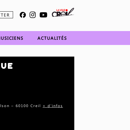
TTER
USICIENS
ACTUALITÉS
QUE
elson – 60100 Creil
+ d'infos