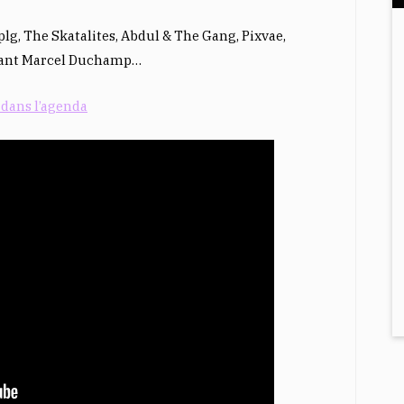
g, The Skatalites, Abdul & The Gang, Pixvae,
ssant Marcel Duchamp…
dans l’agenda