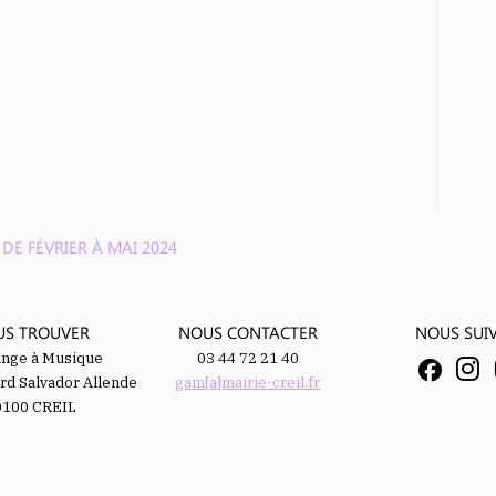
E FÉVRIER À MAI 2024
US TROUVER
NOUS CONTACTER
NOUS SUI
ange à Musique
03 44 72 21 40
rd Salvador Allende
gam[a]mairie-creil.fr
0100 CREIL