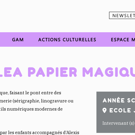
NEWSLE
Aller au contenu
GAM
ACTIONS CULTURELLES
ESPACE M
LEA PAPIER MAGIQ
que, faisant le pont entre des
ANNÉE SC
merie (sérigraphie, linogravure ou
tils numériques modernes de
ECOLE J
Intervenant (s)
par les enfants accompagnés d’Alexis