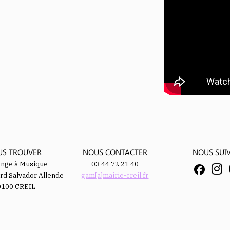
US TROUVER
NOUS CONTACTER
NOUS SUI
ange à Musique
03 44 72 21 40
rd Salvador Allende
gam[a]mairie-creil.fr
0100 CREIL